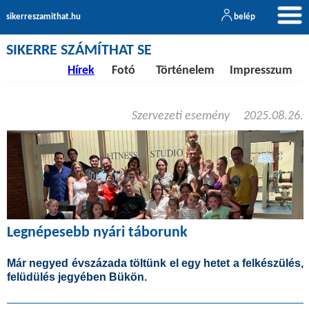
sikerreszamithat.hu
belép
SIKERRE SZÁMÍTHAT SE
Hírek
Fotó
Történelem
Impresszum
Szervezeti esemény
2025.08.26.
Legnépesebb nyári táborunk
Már negyed évszázada töltünk el egy hetet a felkészülés,
felüdülés jegyében Bükön.