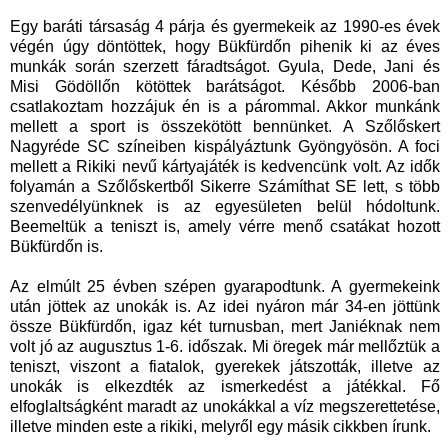
Egy baráti társaság 4 párja és gyermekeik az 1990-es évek
végén úgy döntöttek, hogy Bükfürdőn pihenik ki az éves
munkák során szerzett fáradtságot. Gyula, Dede, Jani és
Misi Gödöllőn kötöttek barátságot. Később 2006-ban
csatlakoztam hozzájuk én is a párommal. Akkor munkánk
mellett a sport is összekötött bennünket. A Szőlőskert
Nagyréde SC színeiben kispályáztunk Gyöngyösön. A foci
mellett a Rikiki nevű kártyajáték is kedvencünk volt. Az idők
folyamán a Szőlőskertből Sikerre Számíthat SE lett, s több
szenvedélyünknek is az egyesületen belül hódoltunk.
Beemeltük a teniszt is, amely vérre menő csatákat hozott
Bükfürdőn is.
Az elmúlt 25 évben szépen gyarapodtunk. A gyermekeink
után jöttek az unokák is. Az idei nyáron már 34-en jöttünk
össze Bükfürdőn, igaz két turnusban, mert Janiéknak nem
volt jó az augusztus 1-6. időszak. Mi öregek már mellőztük a
teniszt, viszont a fiatalok, gyerekek játszották, illetve az
unokák is elkezdték az ismerkedést a játékkal. Fő
elfoglaltságként maradt az unokákkal a víz megszerettetése,
illetve minden este a rikiki, melyről egy másik cikkben írunk.